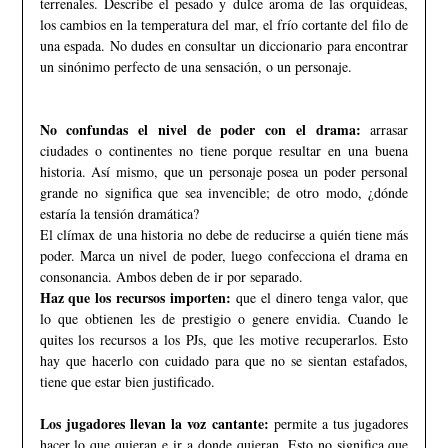
terrenales. Describe el pesado y dulce aroma de las orquídeas,
los cambios en la temperatura del mar, el frío cortante del filo de
una espada. No dudes en consultar un diccionario para encontrar
un sinónimo perfecto de una sensación, o un personaje.
No confundas el nivel de poder con el drama:
arrasar
ciudades o continentes no tiene porque resultar en una buena
historia. Así mismo, que un personaje posea un poder personal
grande no significa que sea invencible; de otro modo, ¿dónde
estaría la tensión dramática?
El clímax de una historia no debe de reducirse a quién tiene más
poder. Marca un nivel de poder, luego confecciona el drama en
consonancia. Ambos deben de ir por separado.
Haz que los recursos importen:
que el dinero tenga valor, que
lo que obtienen les de prestigio o genere envidia. Cuando le
quites los recursos a los PJs, que les motive recuperarlos. Esto
hay que hacerlo con cuidado para que no se sientan estafados,
tiene que estar bien justificado.
Los jugadores llevan la voz cantante:
permite a tus jugadores
hacer lo que quieran e ir a donde quieran. Esto no significa que