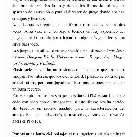
de libros de rol. En la mayoría de los libros de rol hay un
apartado de narración o para el director de juego donde nos dan
consejos y técnicas.
Aquellas que se repitan en un libro u otro no las pondré dos
veces. A su vez, si el consejo o técnica es muy específico del
juego, haré lo posible por adaptarlo a algo más genérico y que
sirva para todo.
Los juegos que utilizaré en esta ocasión son:
Mutant: Year Zero
,
Akuma
,
Dungeon World
,
Unknown Armies
,
Dragon Age
,
Mago:
La Ascensión
y
Exaltado
.
Flashback:
puede dar un trasfondo mucho mejor que una mera
sinopsis. No interesa que los elementos del pasado se contradigan
con el futuro, pero con jugadores listos para cooperar puede ser
un buen recurso.
Por ejemplo, si los personajes jugadores (PJs) están luchando
codo con codo con el antagonista, si éste último resulta herido,
ahí tenemos un motivo añadido para la caracterización del
antagonista. Un motivo más para su odio, desprecio u obsesión
hacia el PJ o PJs.
Panorámica lenta del paisaje:
si tus jugadores visitan un lugar