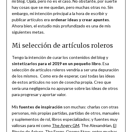
mi blog. Ojalá, pero no es el caso. No obstante, por suerte
hay cosas que se me quedan, pero muchas otras no. Sin
embargo, mi intención principal a la hora de escribir y
publicar artículos era
ordenar ideas y crear apuntes
.
Ahora bien, el estudio más profundizado es una de mis
siguientes metas.
Mi selección de artículos roleros
Tengo la intención de curar los contenidos del blog y
sintetizarlos para el 2019 en un pequeño libro
. Esa
selección de artículos roleros vendría a ser una depuración
de los mismos. Como era de esperar, casi todas las ideas
de estos artículos no son de cosecha propia. Creo que
sería una negligencia no apoyarse sobre las ideas de otros
para progresar y aportar valor.
Mis
fuentes de inspiración
son muchas: charlas con otras
personas, mis propias partidas, partidas de otros, manuales
y suplementos de rol, libros especializados; y fuentes muy
valiosas para mí como
The Angry GM
, The Alexandrian,
El
Rincón de Arturo
,
The Forge
,
Gnome Stew
, entre muchas